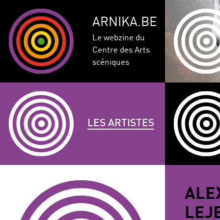
ARNIKA.BE
Le webzine du
Centre des Arts
scéniques
LES ARTISTES
GENRE
DISCIPLINE
AUTRE
ALE
COMPÉTEN
LEJ
CORPULENCE
ANNÉE DE