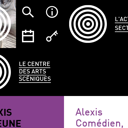
L'AC
SEC
LE CENTRE
DES ARTS
SCÉNIQUES
TYPE
LANGUES
ÉCO
XIS
Alexis
CE
PARLÉES
EUNE
Comédien,
ANNULER LES