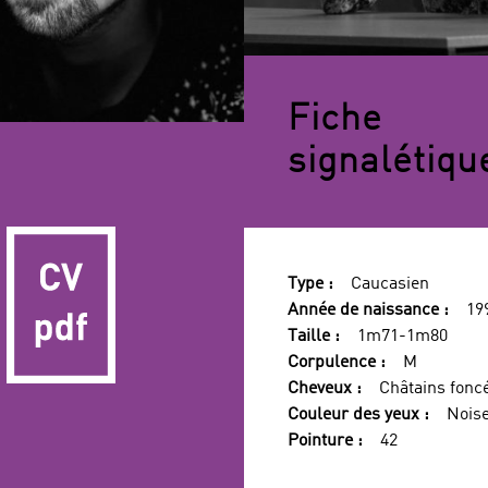
Fiche
signalétiqu
Type :
Caucasien
Année de naissance :
19
Taille :
1m71-1m80
Corpulence :
M
Cheveux :
Châtains fonc
Couleur des yeux :
Noise
Pointure :
42