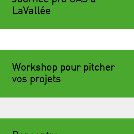
LaVallée
Workshop pour pitcher
vos projets