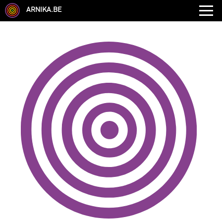
ARNIKA.BE
GENRE
DISCIPLINE
AUTRE COMPÉTENCE
TYPE
LANGUES PARLÉES
ÉCOLE
CHEVEUX
TAILLE
CORPULENCE
ANNÉE DE NAISSANCE
ANNULER LES FILTRES