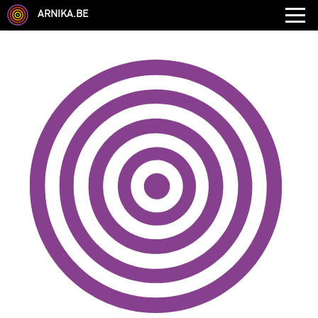
ARNIKA.BE
GENRE
DISCIPLINE
AUTRE COMPÉTENCE
TYPE
LANGUES PARLÉES
ÉCOLE
CHEVEUX
TAILLE
CORPULENCE
ANNÉE DE NAISSANCE
ANNULER LES FILTRES