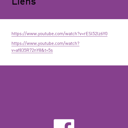
Liens
https://www.youtube.com/watch?v=rESl52lz6Y0
https://www.youtube.com/watch?
v=af835R72nY8&t=5s