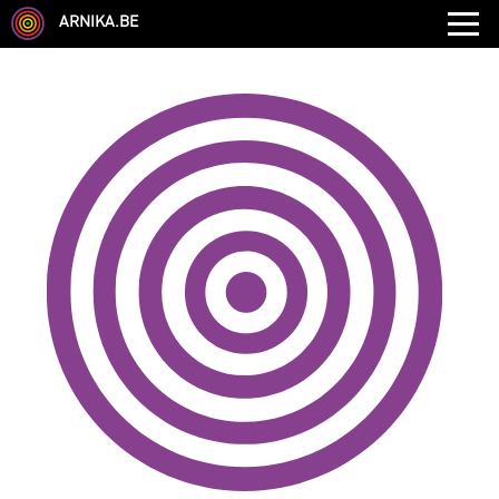
ARNIKA.BE
GENRE
DISCIPLINE
AUTRE COMPÉTENCE
TYPE
LANGUES PARLÉES
ÉCOLE
CHEVEUX
TAILLE
CORPULENCE
ANNÉE DE NAISSANCE
ANNULER LES FILTRES