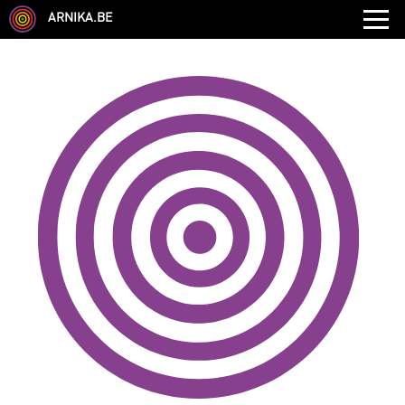
ARNIKA.BE
GENRE
DISCIPLINE
AUTRE COMPÉTENCE
TYPE
LANGUES PARLÉES
ÉCOLE
CHEVEUX
TAILLE
CORPULENCE
ANNÉE DE NAISSANCE
ANNULER LES FILTRES