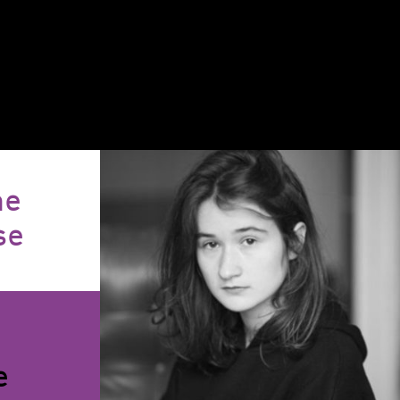
ne
se
e