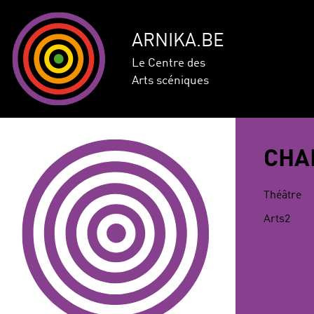
ARNIKA.BE
Le Centre des
Arts scéniques
CHA
Théâtre
Arts2