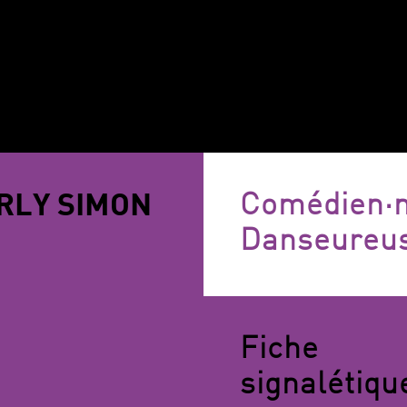
RLY SIMON
Comédien·
Danseureu
Fiche
signalétiqu