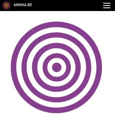
ARNIKA.BE
GENRE
DISCIPLINE
AUTRE COMPÉTENCE
TYPE
LANGUES PARLÉES
ÉCOLE
CHEVEUX
TAILLE
CORPULENCE
ANNÉE DE NAISSANCE
ANNULER LES FILTRES