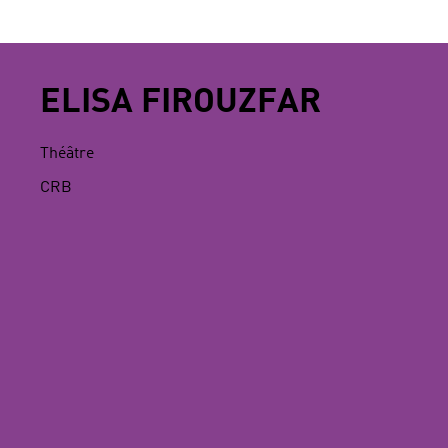
ELISA FIROUZFAR
Théâtre
CRB