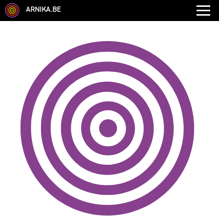
ARNIKA.BE
GENRE
DISCIPLINE
AUTRE COMPÉTENCE
TYPE
LANGUES PARLÉES
ÉCOLE
CHEVEUX
TAILLE
CORPULENCE
ANNÉE DE NAISSANCE
ANNULER LES FILTRES