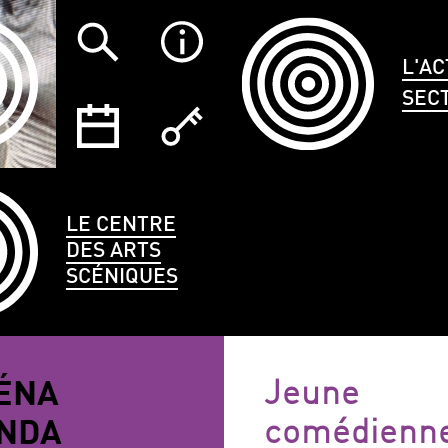
L'AC
SEC
LE CENTRE
DES ARTS
SCÉNIQUES
TYPE
LANGUES
ÉCO
ÉNA
Jeune
CE
PARLÉES
NDA
comédienn
ANNULER LES