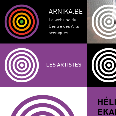
ARNIKA.BE
Le webzine du
Centre des Arts
scéniques
LES ARTISTES
GENRE
DISCIPLINE
AUTRE
HÉL
COMPÉTEN
EKA
CORPULENCE
ANNÉE DE