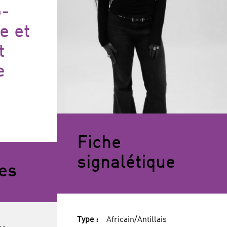
o-
e et
t
e
Fiche
signalétique
es
Type :
Africain/Antillais