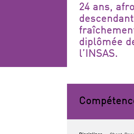
FILTRES
24 ans, afr
descendant
fraîchemen
diplômée d
l’INSAS.
Compétenc