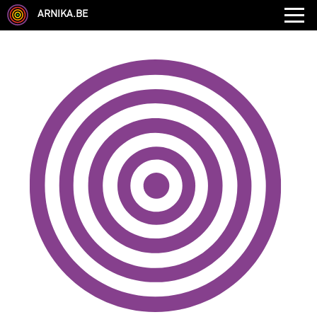
ARNIKA.BE
GENRE
DISCIPLINE
AUTRE COMPÉTENCE
TYPE
LANGUES PARLÉES
ÉCOLE
CHEVEUX
TAILLE
CORPULENCE
ANNÉE DE NAISSANCE
ANNULER LES FILTRES