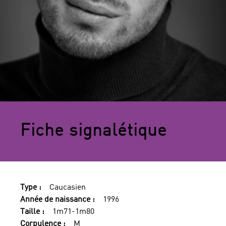
Fiche signalétique
Type :
Caucasien
Année de naissance :
1996
Taille :
1m71-1m80
Corpulence :
M