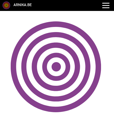
ARNIKA.BE
GENRE
DISCIPLINE
AUTRE COMPÉTENCE
TYPE
LANGUES PARLÉES
ÉCOLE
CHEVEUX
TAILLE
CORPULENCE
ANNÉE DE NAISSANCE
ANNULER LES FILTRES