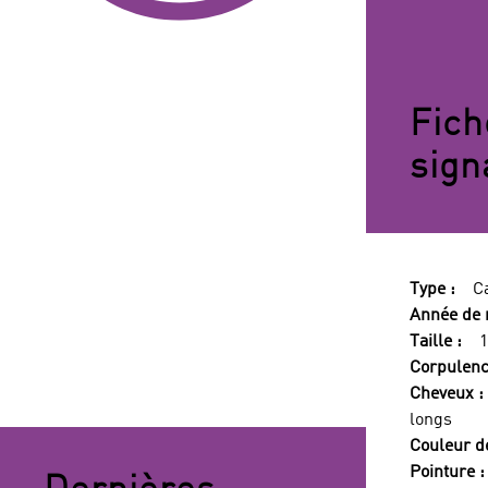
Fich
sign
Type :
C
Année de 
Taille :
Corpulenc
Cheveux :
longs
Couleur d
Pointure :