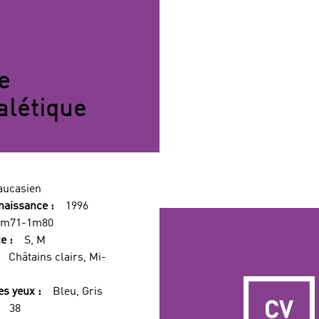
e
alétique
aucasien
naissance :
1996
1m71-1m80
e :
S, M
Châtains clairs, Mi-
es yeux :
Bleu, Gris
38