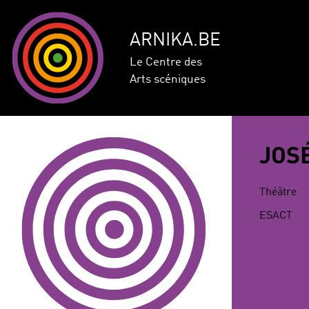
ARNIKA.BE
Le Centre des
Arts scéniques
JOS
Théâtre
ESACT