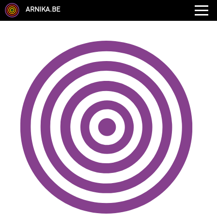
ARNIKA.BE
GENRE
DISCIPLINE
AUTRE COMPÉTENCE
TYPE
LANGUES PARLÉES
ÉCOLE
CHEVEUX
TAILLE
CORPULENCE
ANNÉE DE NAISSANCE
ANNULER LES FILTRES