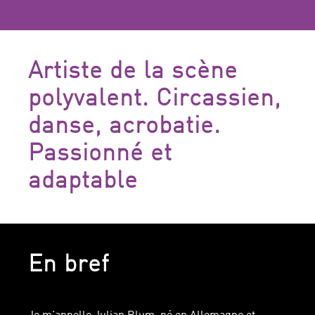
Artiste de la scène
polyvalent. Circassien,
danse, acrobatie.
Passionné et
adaptable
En bref