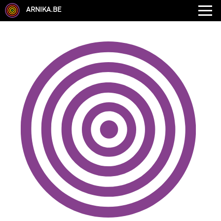
ARNIKA.BE
GENRE
DISCIPLINE
AUTRE COMPÉTENCE
TYPE
LANGUES PARLÉES
ÉCOLE
CHEVEUX
TAILLE
CORPULENCE
ANNÉE DE NAISSANCE
ANNULER LES FILTRES