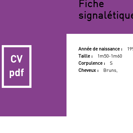
Fiche
signalétiqu
Année de naissance :
19
Taille :
1m50-1m60
Corpulence :
S
Cheveux :
Bruns,