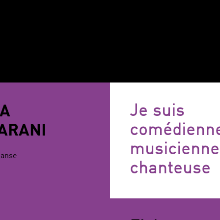
LA
Je suis
ARANI
comédienn
musicienne
Danse
chanteuse