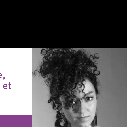
e,
 et