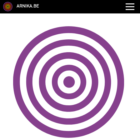
ARNIKA.BE
GENRE
DISCIPLINE
AUTRE COMPÉTENCE
TYPE
LANGUES PARLÉES
ÉCOLE
CHEVEUX
TAILLE
CORPULENCE
ANNÉE DE NAISSANCE
ANNULER LES FILTRES