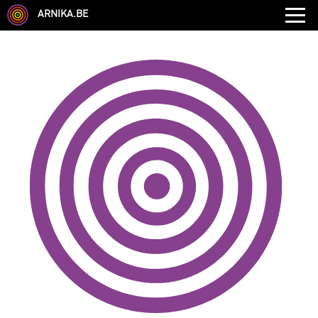
ARNIKA.BE
GENRE
DISCIPLINE
AUTRE COMPÉTENCE
TYPE
LANGUES PARLÉES
ÉCOLE
CHEVEUX
TAILLE
CORPULENCE
ANNÉE DE NAISSANCE
ANNULER LES FILTRES