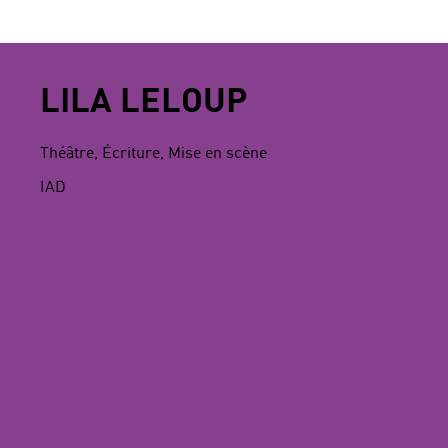
LILA LELOUP
Théâtre, Écriture, Mise en scène
IAD