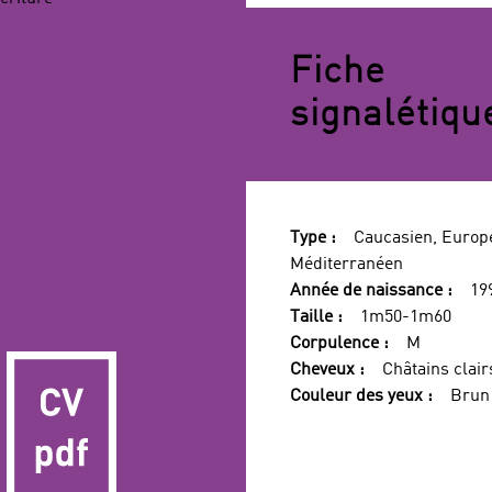
FILTRES
Fiche
signalétiqu
Type :
Caucasien, Europ
Méditerranéen
Année de naissance :
19
Taille :
1m50-1m60
Corpulence :
M
Cheveux :
Châtains clair
Couleur des yeux :
Brun