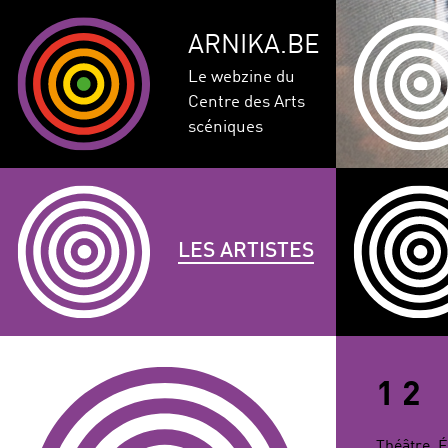
ARNIKA.BE
Le webzine du
Centre des Arts
scéniques
LES ARTISTES
GENRE
DISCIPLINE
AUTRE
1 2
COMPÉTEN
CORPULENCE
ANNÉE DE
Théâtre, É