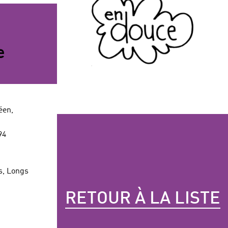
e
éen,
94
s, Longs
RETOUR À LA LISTE