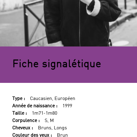
Fiche signalétique
Type :
Caucasien, Européen
Année de naissance :
1999
Taille :
1m71-1m80
Corpulence :
S, M
Cheveux :
Bruns, Longs
Couleur des yeux :
Brun