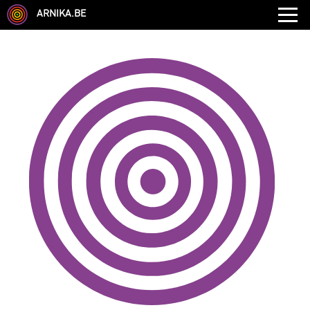
ARNIKA.BE
GENRE
DISCIPLINE
AUTRE COMPÉTENCE
TYPE
LANGUES PARLÉES
ÉCOLE
CHEVEUX
TAILLE
CORPULENCE
ANNÉE DE NAISSANCE
ANNULER LES FILTRES