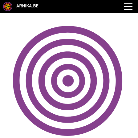
ARNIKA.BE
GENRE
DISCIPLINE
AUTRE COMPÉTENCE
TYPE
LANGUES PARLÉES
ÉCOLE
CHEVEUX
TAILLE
CORPULENCE
ANNÉE DE NAISSANCE
ANNULER LES FILTRES