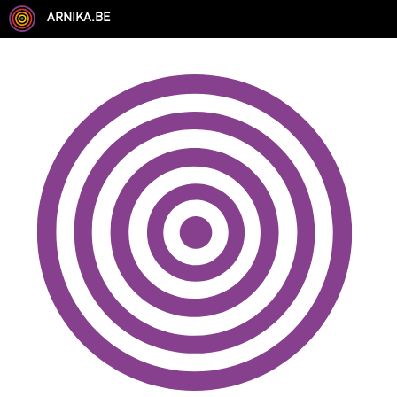
ARNIKA.BE
GENRE
DISCIPLINE
AUTRE COMPÉTENCE
TYPE
LANGUES PARLÉES
ÉCOLE
CHEVEUX
TAILLE
CORPULENCE
ANNÉE DE NAISSANCE
ANNULER LES FILTRES