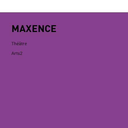
MAXENCE
Théâtre
Arts2