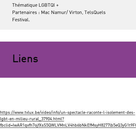
Thématique LGBTQI +
Partenaires : Mac Namur/ Virton, TelsQuels
Festival.
Liens
https://www.tvlux.be/video/info/un-spectacle-raconte-l-isolement-des-
lgbt-en-milieu-rural_37904.html?
fbclid=IwAR1qvfh7ojfXsS5QWLVMnLV4hb6bNkEfMsyH8277lb5eQ3yG1t9F