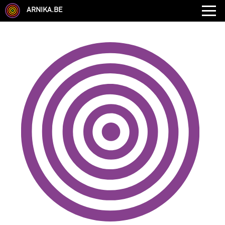
ARNIKA.BE
GENRE
DISCIPLINE
AUTRE COMPÉTENCE
TYPE
LANGUES PARLÉES
ÉCOLE
CHEVEUX
TAILLE
CORPULENCE
ANNÉE DE NAISSANCE
ANNULER LES FILTRES