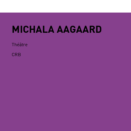
MICHALA AAGAARD
Théâtre
CRB