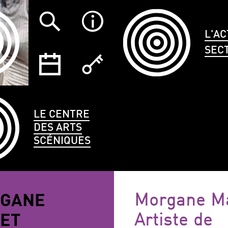
L'AC
SEC
LE CENTRE
DES ARTS
SCÉNIQUES
TYPE
LANGUES
ÉCO
GANE
Morgane Ma
CE
PARLÉES
ET
Artiste de
ANNULER LES