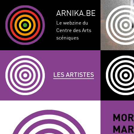
ARNIKA.BE
Le webzine du
Centre des Arts
scéniques
LES ARTISTES
GENRE
DISCIPLINE
AUTRE
MOR
COMPÉTEN
MAR
CORPULENCE
ANNÉE DE