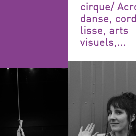
FILTRES
cirque/ Acr
danse, cor
lisse, arts
visuels,...