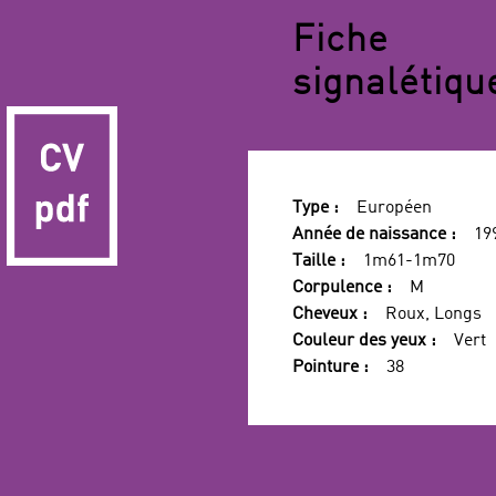
Fiche
signalétiqu
Type :
Européen
Année de naissance :
19
Taille :
1m61-1m70
Corpulence :
M
Cheveux :
Roux, Longs
Couleur des yeux :
Vert
Pointure :
38