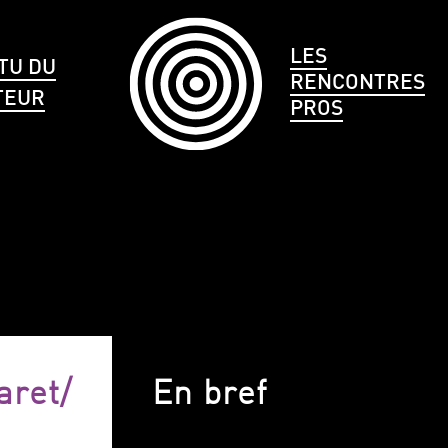
LES
TU DU
RENCONTRES
TEUR
PROS
LE
CHEVEUX
TAILLE
ret/
En bref