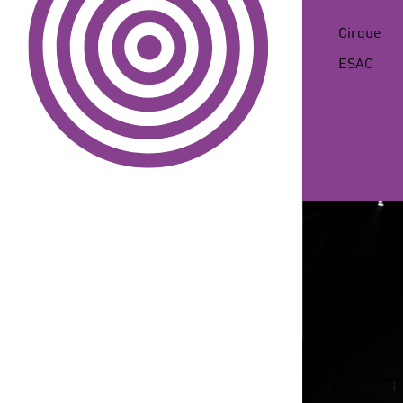
NAISSANCE
Cirque
ESAC