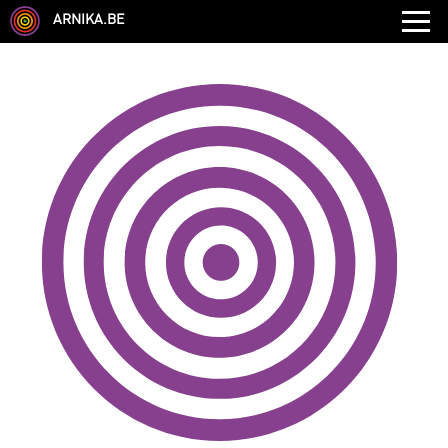
ARNIKA.BE
GENRE
DISCIPLINE
AUTRE COMPÉTENCE
TYPE
LANGUES PARLÉES
ÉCOLE
CHEVEUX
TAILLE
CORPULENCE
ANNÉE DE NAISSANCE
ANNULER LES FILTRES