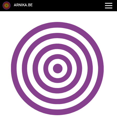
ARNIKA.BE
GENRE
DISCIPLINE
AUTRE COMPÉTENCE
TYPE
LANGUES PARLÉES
ÉCOLE
CHEVEUX
TAILLE
CORPULENCE
ANNÉE DE NAISSANCE
ANNULER LES FILTRES