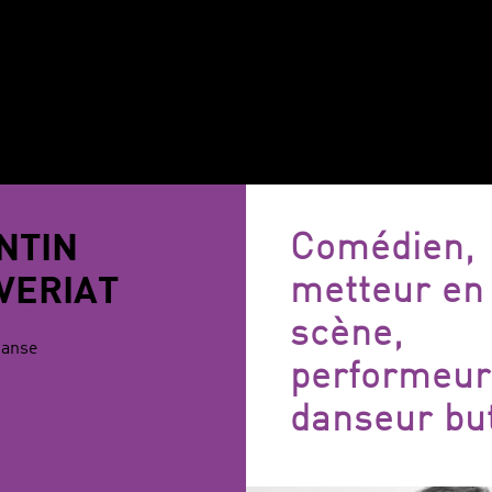
NTIN
Comédien,
VERIAT
metteur en
scène,
Danse
performeur
danseur bu