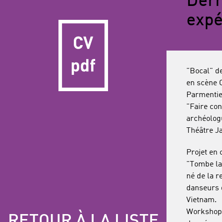
Dern
expé
"Bocal" d
en scène 
Parmentier
"Faire con
archéolog
Théâtre J
Projet en 
"Tombe la 
né de la r
danseurs 
Vietnam.
Workshop
RETOUR À LA LISTE