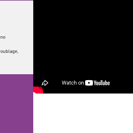
ano
Doublage,