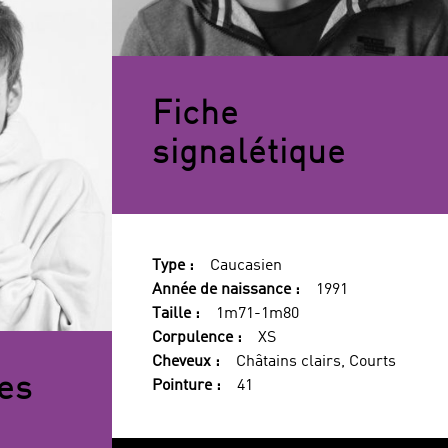
Fiche
signalétique
Type :
Caucasien
Année de naissance :
1991
Taille :
1m71-1m80
Corpulence :
XS
Cheveux :
Châtains clairs, Courts
es
Pointure :
41