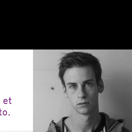
 et
to.