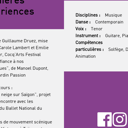
ières
riences
Disciplines :
Musique
Danse :
Contemporain
Voix :
Tenor
Instrument :
Guitare, Pi
e Guillaume Druez, mise
Compétences
Carole Lambert et Emilie
particulières :
Solfège, 
, Cocq'Arts Festival
Animation
fiance à nos
ues", de Manoel Dupont,
ardin Passion
cours :
neige sur Saïgon", projet
encontre avec les
du Ballet National du
s de mouvement scénique