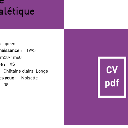
e
alétique
uropéen
naissance :
1995
1m50-1m60
e :
XS
Châtains clairs, Longs
es yeux :
Noisette
38