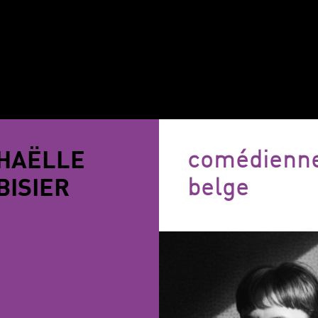
HAËLLE
comédienn
BISIER
belge