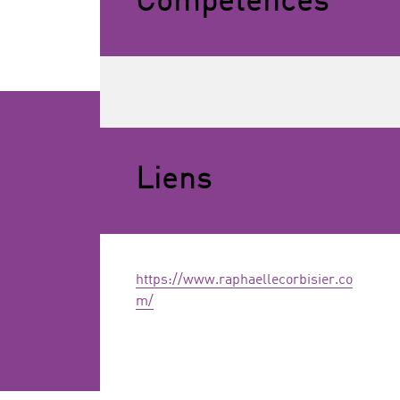
Compétences
Liens
https://www.raphaellecorbisier.co
m/