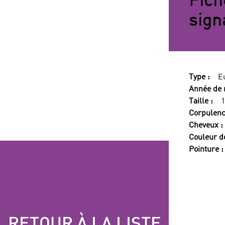
Fich
sign
Type :
E
Année de 
Taille :
Corpulenc
Cheveux :
Couleur d
Pointure :
RETOUR À LA LISTE