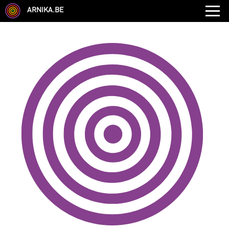
ARNIKA.BE
GENRE
DISCIPLINE
AUTRE COMPÉTENCE
TYPE
LANGUES PARLÉES
ÉCOLE
CHEVEUX
TAILLE
CORPULENCE
ANNÉE DE NAISSANCE
ANNULER LES FILTRES