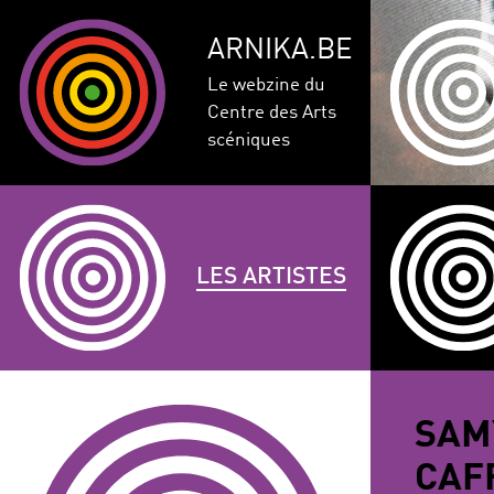
ARNIKA.BE
Le webzine du
Centre des Arts
scéniques
LES ARTISTES
GENRE
DISCIPLINE
AUTRE
SAM
COMPÉTEN
CAF
CORPULENCE
ANNÉE DE