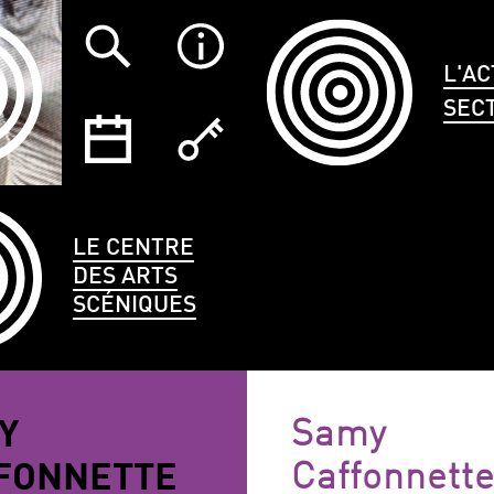
L'AC
SEC
LE CENTRE
DES ARTS
SCÉNIQUES
TYPE
LANGUES
ÉCO
Y
Samy
CE
PARLÉES
FONNETTE
Caffonnette
ANNULER LES