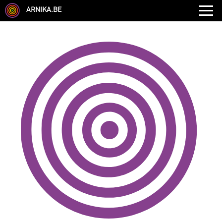
ARNIKA.BE
GENRE
DISCIPLINE
AUTRE COMPÉTENCE
TYPE
LANGUES PARLÉES
ÉCOLE
CHEVEUX
TAILLE
CORPULENCE
ANNÉE DE NAISSANCE
ANNULER LES FILTRES