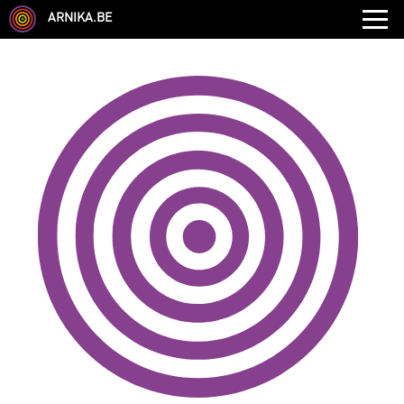
ARNIKA.BE
GENRE
DISCIPLINE
AUTRE COMPÉTENCE
TYPE
LANGUES PARLÉES
ÉCOLE
CHEVEUX
TAILLE
CORPULENCE
ANNÉE DE NAISSANCE
ANNULER LES FILTRES