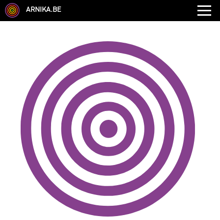
ARNIKA.BE
GENRE
DISCIPLINE
AUTRE COMPÉTENCE
TYPE
LANGUES PARLÉES
ÉCOLE
CHEVEUX
TAILLE
CORPULENCE
ANNÉE DE NAISSANCE
ANNULER LES FILTRES