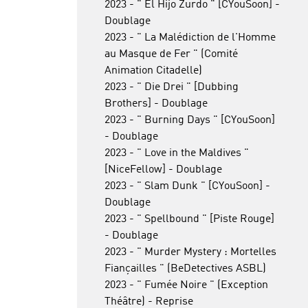
2023 - " El Hijo Zurdo " [CYouSoon] -
Doublage
2023 - " La Malédiction de l'Homme
au Masque de Fer " (Comité
Animation Citadelle)
2023 - " Die Drei " [Dubbing
Brothers] - Doublage
2023 - " Burning Days " [CYouSoon]
- Doublage
2023 - " Love in the Maldives "
[NiceFellow] - Doublage
2023 - " Slam Dunk " [CYouSoon] -
Doublage
2023 - " Spellbound " [Piste Rouge]
- Doublage
2023 - " Murder Mystery : Mortelles
Fiançailles " (BeDetectives ASBL)
2023 - " Fumée Noire " (Exception
Théâtre) - Reprise