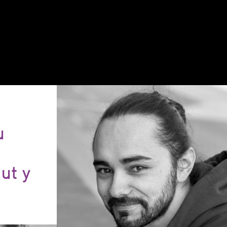
u
ut y