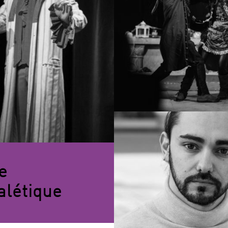
e
alétique