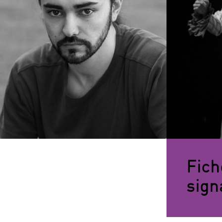
Fich
sign