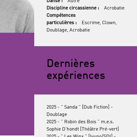
Danse :
Autre
Discipline circassienne :
Acrobatie
Compétences
particulières :
Escrime, Clown,
Doublage, Acrobatie
Dernières
expériences
2025 - " Sanda " [Dub Fiction] -
Doublage
2025 - " Robin des Bois " m.e.s.
Sophie D'hondt [Théâtre Pré-vert]
2025 - " Les Winx " [Iyuno/SDI] -