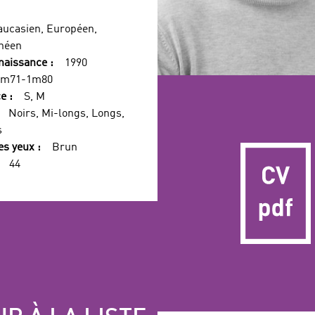
aucasien, Européen,
néen
naissance :
1990
1m71-1m80
e :
S, M
Noirs, Mi-longs, Longs,
s
es yeux :
Brun
44