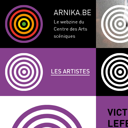
ARNIKA.BE
Le webzine du
Centre des Arts
scéniques
LES ARTISTES
GENRE
DISCIPLINE
AUTRE
VIC
COMPÉTEN
LEF
CORPULENCE
ANNÉE DE