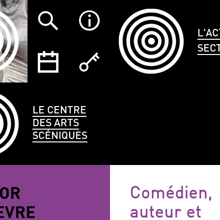
L'AC
SEC
LE CENTRE
DES ARTS
SCÉNIQUES
TYPE
LANGUES
ÉCO
TOR
Comédien,
CE
PARLÉES
EVRE
auteur et
ANNULER LES