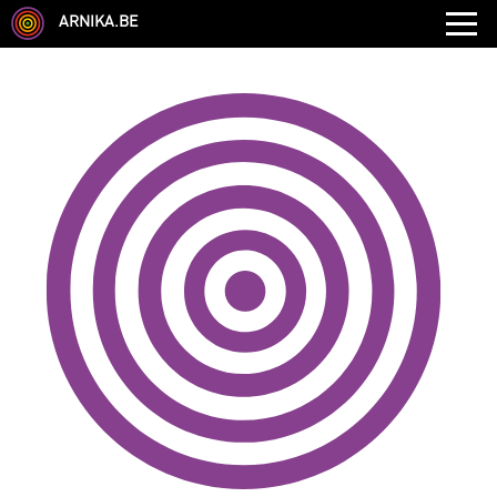
ARNIKA.BE
GENRE
DISCIPLINE
AUTRE COMPÉTENCE
TYPE
LANGUES PARLÉES
ÉCOLE
CHEVEUX
TAILLE
CORPULENCE
ANNÉE DE NAISSANCE
ANNULER LES FILTRES