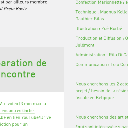
est par ailleurs membre
Confection Marionnette : 
if Greta Koetz
.
Technique : Magnus Keller
Gauthier Bilas
Illustration : Zoé Borbé
Production et Diffusion : O
Julémont
Administration : Rita Di C
aration de
Communication : Lola Con
encontre
Nous cherchons les 2 acte
projet /
besoin de la résid
fiscale en Belgique
V + vidéo (3 min max, à
rencontres@arts-
Nous cherchons des artist
.be
en lien YouTube/Drive
iction pour un
*qui sont intéressé.e.s par