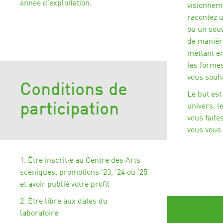
année d’exploitation.
visionneme
r
acontez u
ou un souv
de manière
mettant en
les formes
vous souha
Conditions de
Le but est
participation
univers, l
vous fait
vous vous 
1. Être inscrit·e au Centre des Arts
scéniques, promotions ’23, ’24 ou ’25
et avoir publié votre profil
2. Être libre aux dates du
laboratoire