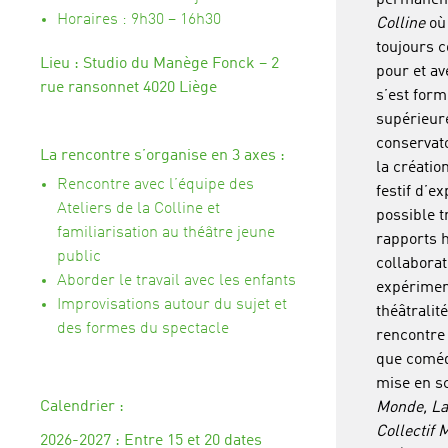
permanen
Horaires :
9h30 – 16h30
Colline
où
toujours c
Lieu :
Studio du Manège Fonck – 2
pour et av
rue ransonnet 4020 Liège
s’est form
supérieur
conservato
La rencontre s’organise en 3 axes :
la créatio
Rencontre avec l’équipe des
festif d’e
Ateliers de la Colline et
possible 
familiarisation au théâtre jeune
rapports 
public
collaborat
Aborder le travail avec les enfants
expérimen
Improvisations autour du sujet et
théâtralité
des formes du spectacle
rencontre 
que comédi
mise en s
Calendrier :
Monde, La
Collectif 
2026-2027 : Entre 15 et 20 dates