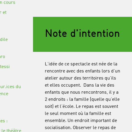
en cours
 et
Note d'intention
dile
aro
L’idée de ce spectacle est née de la
tessi
rencontre avec des enfants lors d’un
atelier autour des territoires qu’ils
et elles occupent.
Dans la vie des
ur.ices du
enfants que nous rencontrons, il y a
ence
2 endroits : la famille (quelle qu’elle
soit) et l’école.
Le repas est souvent
le seul moment où la famille est
ensemble.
Un endroit important de
es :
socialisation.
Observer le repas de
 le théâtre