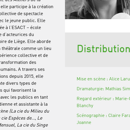
te des
Ateliers de la
 elle participe à la création
ollective de spectacle
ec le jeune public. Elle
ée à l’ESACT – école
e d’acteurices du
ire de Liège. Elle aborde
Distributio
n théâtrale comme un lieu
xpérience collective et de
transformation des
humains. A travers ses
ions depuis 2015, elle
Mise en scène : Alice Laru
te divers types de
Dramaturgie: Mathias Si
s qui favorisent la
avec les publics en tant
Regard extérieur : Marie-
enne et assistante à la
Blanchy
cène
(La cie du Milieu du
Scénographie : Claire Far
 cie Espèces de…, Le
Joanne
Mensuel, La cie du Singe