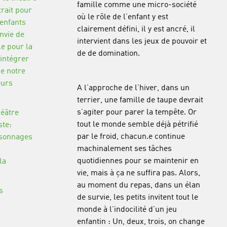
famille comme une micro-société
trait pour
où le rôle de l’enfant y est
 enfants
clairement défini, il y est ancré, il
envie de
intervient dans les jeux de pouvoir et
le pour la
de de domination.
’intégrer
de notre
eurs
A l’approche de l’hiver, dans un
terrier, une famille de taupe devrait
s’agiter pour parer la tempête. Or
héâtre
tout le monde semble déjà pétrifié
ste:
par le froid, chacun.e continue
rsonnages
machinalement ses tâches
quotidiennes pour se maintenir en
la
vie, mais à ça ne suffira pas. Alors,
au moment du repas, dans un élan
s
de survie, les petits invitent tout le
monde à l’indocilité d’un jeu
enfantin : Un, deux, trois, on change