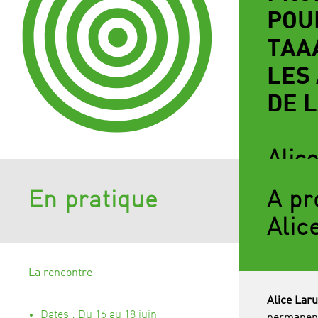
POU
TAA
LES
DE 
Alic
En pratique
A pr
Alic
La rencontre
Alice Laru
Dates :
Du 16 au 18 juin