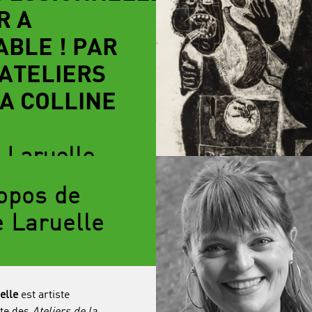
R A
ABLE ! PAR
 ATELIERS
LA COLLINE
e Laruelle
opos de
e Laruelle
elle
est artiste