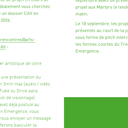
se de projet en cours de
septembre avant de présen
 idéalement vous cherchez
projet aux Martyrs le len
e un dossier CAV en
matin.
2026.
Le 18 septembre, les proj
présentés au court de la 
sous forme de pitch interc
rencontres@arts-
les formes courtes du Tr
.be
:
Emergence.
er artistique de votre
 une présentation du
en 3min max (audio / vidéo
Tube ou Drive sans
ion de visionnage)
avez déjà postulé au
in Emergence, vous
nous envoyer un message
 ferons basculer la