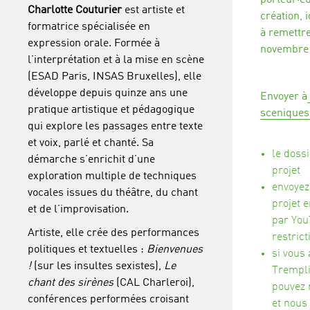
porteur·eu
Charlotte Couturier
est artiste et
création,
formatrice spécialisée en
à remettr
expression orale. Formée à
novembre 
l’interprétation et à la mise en scène
(ESAD Paris, INSAS Bruxelles), elle
développe depuis quinze ans une
Envoyer à
pratique artistique et pédagogique
sceniques
qui explore les passages entre texte
et voix, parlé et chanté. Sa
le dossi
démarche s’enrichit d’une
projet
exploration multiple de techniques
envoyez
vocales issues du théâtre, du chant
projet 
et de l’improvisation.
par You
Artiste, elle crée des performances
restrict
politiques et textuelles :
Bienvenues
si vous 
!
(sur les insultes sexistes),
Le
Trempl
chant des sirènes
(CAL Charleroi),
pouvez 
conférences performées croisant
et nous