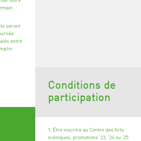
ter votre
demain
ets seront
journée
alés entre
emplin
Conditions de
participation
1. Être inscrit·e au Centre des Arts
scéniques, promotions ’23, ’24 ou ’25