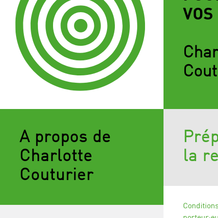
VOS
Char
Cout
A propos de
Prép
Charlotte
la r
Couturier
Conditions