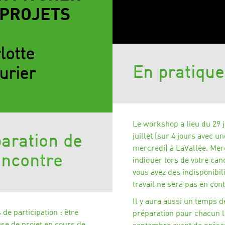
 PROJETS
lotte
En pratique
urier
Le workshop a lieu du 29 j
juillet (sur 4 jours avec u
aration de
mercredi) à LaVallée. Mer
encontre
indiquer lors de votre can
vous avez des indisponibili
travail ne sera pas en cont
Il y aura aussi un temps d
 de participation :
être
préparation pour chacun l