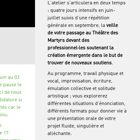
L’atelier s’articulera en deux temps
: quatre jours intensifs en juin-
juillet suivis d’une répétition
générale en septembre, la
veille
de
votre passage au Théâtre des
Martyrs
devant des
professionnel·les soutenant la
création émergente dans le but de
trouver de nouveaux soutiens
.
Au programme, travail physique et
uin au 03
vocal, improvisation, écriture,
ne pause le
émulation collective et solitude
ci de nous
artistique ; vous explorerez
didature si
différentes situations d’énonciation,
tés car le
différents formats pour donner vie à
inu.
une présentation orale de votre
e
projet fluide, singulière et
e 17
alléchante.