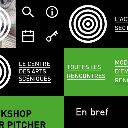
L'AC
SEC
MOD
LE CENTRE
TOUTES LES
DES ARTS
D'EM
RENCONTRES
SCÉNIQUES
REN
En bref
KSHOP
R PITCHER