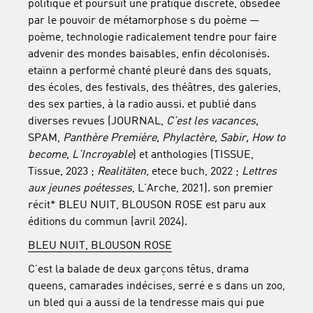
politique et poursuit une pratique discrète, obsédée
par le pouvoir de métamorphose s du poème —
poème, technologie radicalement tendre pour faire
advenir des mondes baisables, enfin décolonisés.
etaïnn a performé chanté pleuré dans des squats,
des écoles, des festivals, des théâtres, des galeries,
des sex parties, à la radio aussi. et publié dans
diverses revues (JOURNAL,
C’est les vacances,
SPAM,
Panthère Première, Phylactère, Sabir, How to
become, L’Incroyable
) et anthologies (TISSUE,
Tissue, 2023 ;
Realitäten
, etece buch, 2022 ;
Lettres
aux jeunes poétesses
, L’Arche, 2021). son premier
récit* BLEU NUIT, BLOUSON ROSE est paru aux
éditions du commun (avril 2024).
BLEU NUIT, BLOUSON ROSE
C’est la balade de deux garçons têtus, drama
queens, camarades indécises, serré e s dans un zoo,
un bled qui a aussi de la tendresse mais qui pue