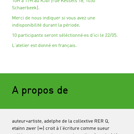
10H à 17H au KJbi (rue Kessels 18, 1030
Schaerbeek).
Merci de nous indiquer si vous avez une
indisponibilité durant la période.
10 participantx seront séléctionné·es d’ici le 22/05.
L’atelier est donné en français.
A propos de
auteur+artiste, adelphe de la collextive RER Q,
etaïnn zwer (∞) croit à l’écriture comme sueur