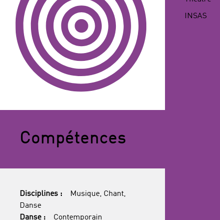
NAISSANCE
INSAS
Compétences
Disciplines :
Musique, Chant,
Danse
Danse :
Contemporain