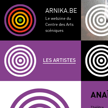
ARNIKA.BE
Le webzine du
Centre des Arts
scéniques
LES ARTISTES
GENRE
DISCIPLINE
AUTRE
ANA
COMPÉTEN
CORPULENCE
ANNÉE DE
Théâtre