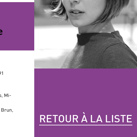
e
91
s, Mi-
 Brun,
RETOUR À LA LISTE