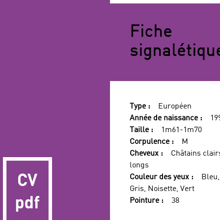
FILTRES
Fiche
signalétiqu
Type :
Européen
Année de naissance :
19
Taille :
1m61-1m70
Corpulence :
M
Cheveux :
Châtains clair
longs
Couleur des yeux :
Bleu,
Gris, Noisette, Vert
Pointure :
38