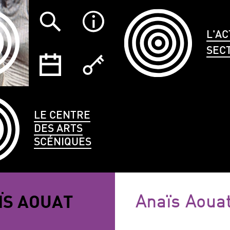
L'AC
SEC
LE CENTRE
DES ARTS
SCÉNIQUES
TYPE
LANGUES
ÉCO
ÏS AOUAT
Anaïs Aoua
CE
PARLÉES
ANNULER LES