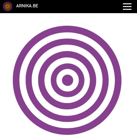
ARNIKA.BE
GENRE
DISCIPLINE
AUTRE COMPÉTENCE
TYPE
LANGUES PARLÉES
ÉCOLE
CHEVEUX
TAILLE
CORPULENCE
ANNÉE DE NAISSANCE
ANNULER LES FILTRES