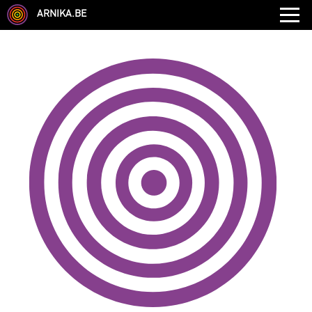
ARNIKA.BE
GENRE
DISCIPLINE
AUTRE COMPÉTENCE
TYPE
LANGUES PARLÉES
ÉCOLE
CHEVEUX
TAILLE
CORPULENCE
ANNÉE DE NAISSANCE
ANNULER LES FILTRES