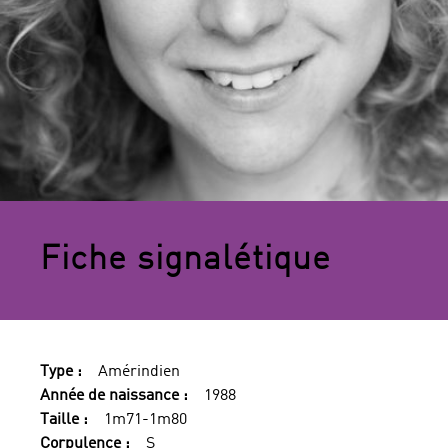
Fiche signalétique
Type :
Amérindien
Année de naissance :
1988
Taille :
1m71-1m80
Corpulence :
S