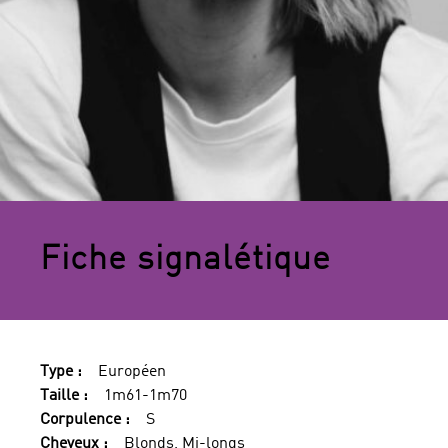
Fiche signalétique
Type :
Européen
Taille :
1m61-1m70
Corpulence :
S
Cheveux :
Blonds, Mi-longs