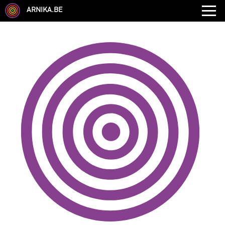
ARNIKA.BE
GENRE
DISCIPLINE
AUTRE COMPÉTENCE
TYPE
LANGUES PARLÉES
ÉCOLE
CHEVEUX
TAILLE
CORPULENCE
ANNÉE DE NAISSANCE
ANNULER LES FILTRES