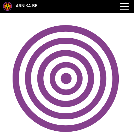
ARNIKA.BE
GENRE
DISCIPLINE
AUTRE COMPÉTENCE
TYPE
LANGUES PARLÉES
ÉCOLE
CHEVEUX
TAILLE
CORPULENCE
ANNÉE DE NAISSANCE
ANNULER LES FILTRES