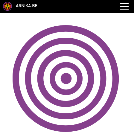
ARNIKA.BE
GENRE
DISCIPLINE
AUTRE COMPÉTENCE
TYPE
LANGUES PARLÉES
ÉCOLE
CHEVEUX
TAILLE
CORPULENCE
ANNÉE DE NAISSANCE
ANNULER LES FILTRES