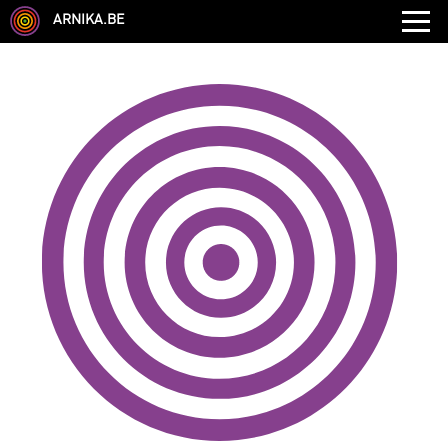
ARNIKA.BE
GENRE
DISCIPLINE
AUTRE COMPÉTENCE
TYPE
LANGUES PARLÉES
ÉCOLE
CHEVEUX
TAILLE
CORPULENCE
ANNÉE DE NAISSANCE
ANNULER LES FILTRES