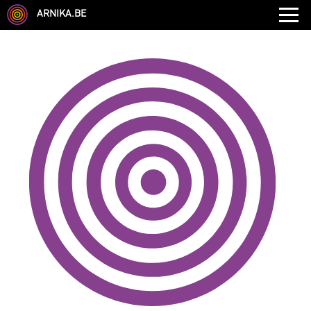
ARNIKA.BE
GENRE
DISCIPLINE
AUTRE COMPÉTENCE
TYPE
LANGUES PARLÉES
ÉCOLE
CHEVEUX
TAILLE
CORPULENCE
ANNÉE DE NAISSANCE
ANNULER LES FILTRES