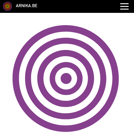
ARNIKA.BE
GENRE
DISCIPLINE
AUTRE COMPÉTENCE
TYPE
LANGUES PARLÉES
ÉCOLE
CHEVEUX
TAILLE
CORPULENCE
ANNÉE DE NAISSANCE
ANNULER LES FILTRES