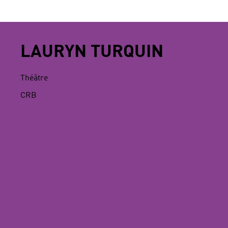
LAURYN TURQUIN
Théâtre
CRB